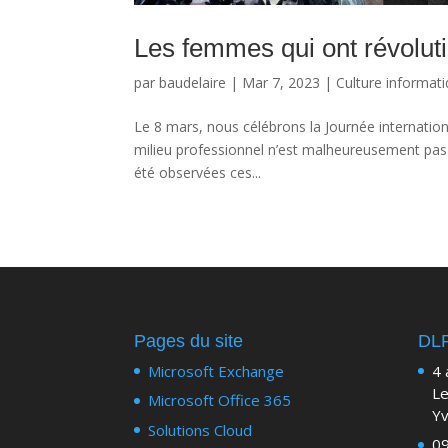
Les femmes qui ont révoluti
par
baudelaire
|
Mar 7, 2023
|
Culture informat
Le 8 mars, nous célébrons la Journée internation
milieu professionnel n’est malheureusement pas
été observées ces...
Pages du site
DL
Microsoft Exchange
4 
Le
Microsoft Office 365
Yv
Solutions Cloud
09