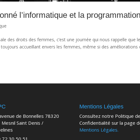
onné l’informatique et la programmatio
ique
ale des droits des femmes, c’est une journée qui nous rappelle que l
 toujours accueillant envers les femmes, même si des améliorations 
PC
Mentions Légales
avenue de Bonnelles 78320
Consultez notre Politique d
 Mesnil Saint Denis /
Confidentialité sur la page 
elines
Mentions Légales.
 72 30 50 51