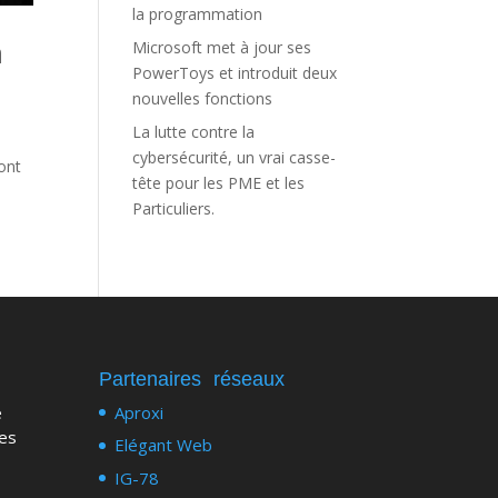
la programmation
Microsoft met à jour ses
n
PowerToys et introduit deux
nouvelles fonctions
La lutte contre la
e
cybersécurité, un vrai casse-
ont
tête pour les PME et les
Particuliers.
Partenaires
réseaux
e
Aproxi
des
Elégant Web
IG-78